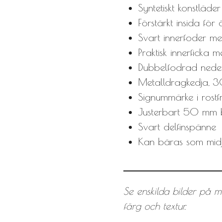
Syntetiskt konstläd
Förstärkt insida för
Svart innerfoder m
Praktisk innerficka
Dubbelfodrad nede
Metalldragkedja, 3
Signummärke i rostfr
Justerbart 50 mm b
Svart delfinspänne
Kan bäras som midj
Se enskilda bilder på m
färg och textur.