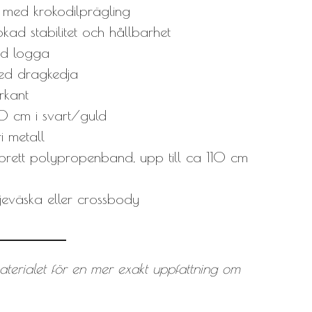
er med krokodilprägling
 ökad stabilitet och hållbarhet
ed logga
 med dragkedja
rkant
0 cm i svart/guld
i metall
rett polypropenband, upp till ca 110 cm
eväska eller crossbody
aterialet för en mer exakt uppfattning om