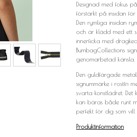
Designad med fokus på 
förstärkt på insidan för
Den rymliga insidan rymm
och är klädd med ett sv
innerficka med dragke
BumbagCollections sign
genomarbetad känsla.
Den guldfärgade metal
signummärke i rostfri m
svarta konstlädret. Det
kan bäras både runt 
perfekt för dig som vil
Produktinformation