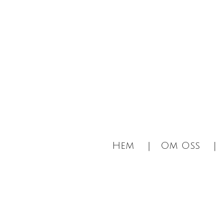
Hoppa
till
huvudinnehållet
Hem
Om Oss