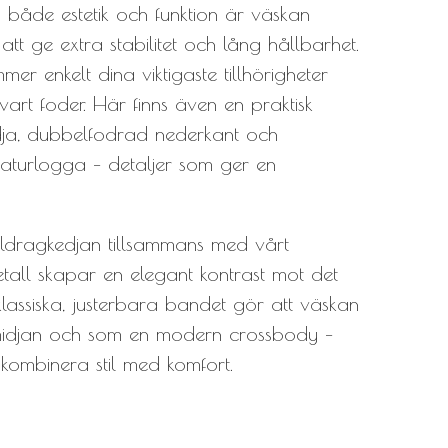
både estetik och funktion är väskan
 att ge extra stabilitet och lång hållbarhet.
er enkelt dina viktigaste tillhörigheter
art foder. Här finns även en praktisk
dja, dubbelfodrad nederkant och
aturlogga – detaljer som ger en
ldragkedjan tillsammans med vårt
etall skapar en elegant kontrast mot det
 klassiska, justerbara bandet gör att väskan
midjan och som en modern crossbody –
l kombinera stil med komfort.