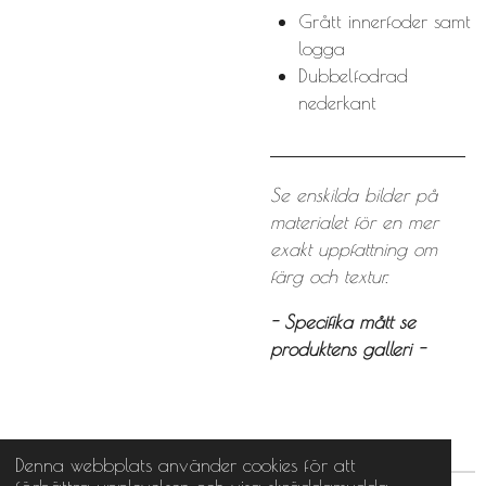
Grått innerfoder samt
logga
Dubbelfodrad
nederkant
Se enskilda bilder på
materialet för en mer
exakt uppfattning om
färg och textur.
- Specifika mått se
produktens galleri -
Denna webbplats använder cookies för att