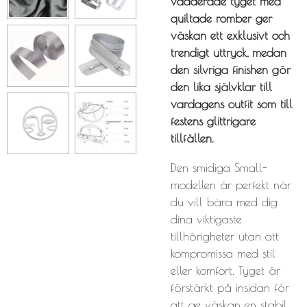
vadderade tyget med
quiltade romber ger
väskan ett exklusivt och
trendigt uttryck, medan
den silvriga finishen gör
den lika självklar till
vardagens outfit som till
festens glittrigare
tillfällen.
Den smidiga
Small-
modellen
är perfekt när
du vill bära med dig
dina viktigaste
tillhörigheter utan att
kompromissa med stil
eller komfort. Tyget är
förstärkt på insidan för
att ge väskan en stabil