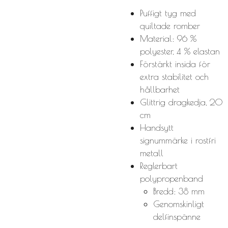
Puffigt tyg med
quiltade romber
Material: 96 %
polyester, 4 % elastan
Förstärkt insida för
extra stabilitet och
hållbarhet
Glittrig dragkedja, 20
cm
Handsytt
signummärke i rostfri
metall
Reglerbart
polypropenband
Bredd: 38 mm
Genomskinligt
delfinspänne