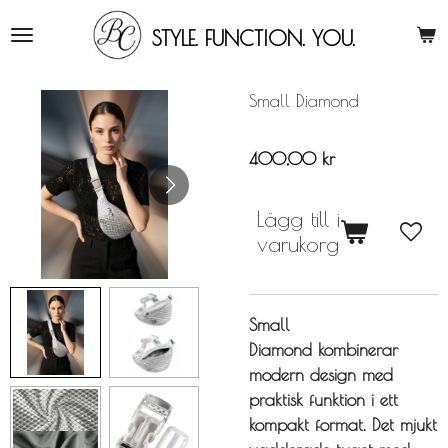
Hoppa
STYLE. FUNCTION. YOU
.
till
huvudinnehållet
Small Diamond
400,00 kr
Lägg till i
varukorg
Small
Diamond kombinerar
modern design med
praktisk funktion i ett
kompakt format. Det mjukt