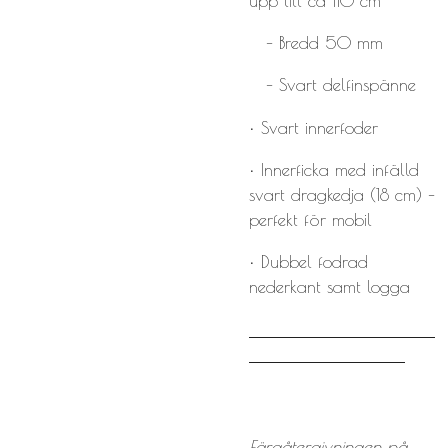
upp till ca 110 cm
– Bredd 50 mm
– Svart delfinspänne
• Svart innerfoder
• Innerficka med infälld
svart dragkedja (18 cm) –
perfekt för mobil
• Dubbel fodrad
nederkant samt logga
Färgåtergivningen på