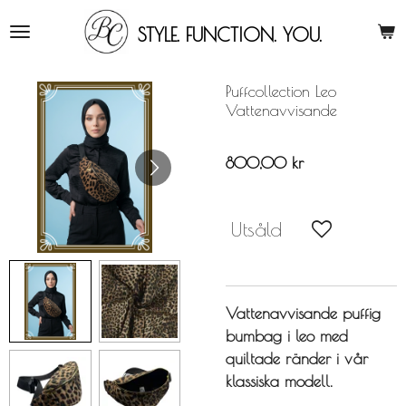
Hoppa
STYLE. FUNCTION. YOU
.
till
huvudinnehållet
Puffcollection Leo
Vattenavvisande
800,00 kr
Utsåld
Vattenavvisande puffig
bumbag i leo med
quiltade ränder i vår
klassiska modell.