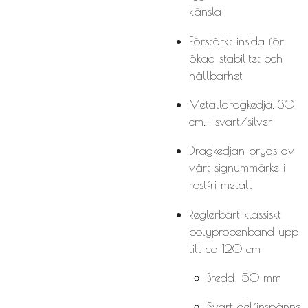
känsla
Förstärkt insida för
ökad stabilitet och
hållbarhet
Metalldragkedja, 30
cm, i svart/silver
Dragkedjan pryds av
vårt signummärke i
rostfri metall
Reglerbart klassiskt
polypropenband upp
till ca 120 cm
Bredd: 50 mm
Svart delfinspänne