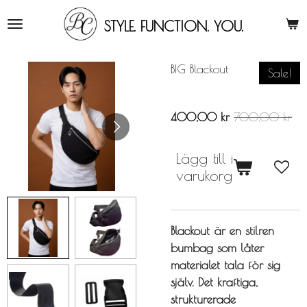
Hoppa
STYLE. FUNCTION. YOU
.
till
huvudinnehållet
BIG Blackout
Sale!
400,00 kr
700,00 kr
Lägg till i
varukorg
Blackout är en stilren
bumbag som låter
materialet tala för sig
själv. Det kraftiga,
strukturerade