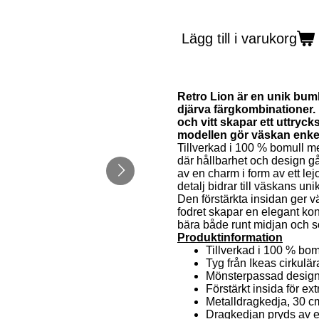
Lägg till i varukorg
Retro Lion är en unik bum
djärva färgkombinationer.
och vitt skapar ett uttryc
modellen gör väskan enkel 
Tillverkad i 100 % bomull m
där hållbarhet och design g
av en charm i form av ett lej
detalj bidrar till väskans uni
Den förstärkta insidan ger 
fodret skapar en elegant ko
bära både runt midjan och 
Produktinformation
Tillverkad i 100 % bom
Tyg från Ikeas cirkulär
Mönsterpassad design 
Förstärkt insida för ext
Metalldragkedja, 30 cm
Dragkedjan pryds av ett