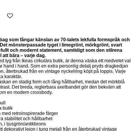
bag som fångar känslan av 70-talets lekfulla formspråk och
 Det mönsterpassade tyget i limegrönt, mörkgrönt, svart
ksfullt och modernt statement, samtidigt som den stilrena
att bära – varje dag.
ed tyg från
Ikeas cirkulära butik
, är denna väska ett medvetet val
år hand i hand. Som en extra personlig detalj pryds dragkedjan
on, återbrukad från en vintage nyckelring köpt på loppis. Varje
ka karaktär.
väskan en stadig form och lång hållbarhet, medan det mörkblå
ntrast. Det breda, reglerbara axelbandet gör den bekväm att
som en modern crossbody.
ull
a butik
med retroinspirerade färger
ra stabilitet och hållbarhet
, i ljusgrön/antikbrons
 dekorativt lejon i tung metall från en återbrukad vintage